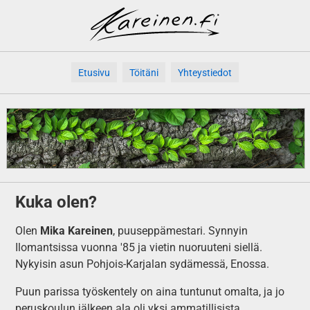
Etusivu
Töitäni
Yhteystiedot
Kuka olen?
Olen
Mika Kareinen
, puuseppämestari. Synnyin
Ilomantsissa vuonna '85 ja vietin nuoruuteni siellä.
Nykyisin asun Pohjois-Karjalan sydämessä, Enossa.
Puun parissa työskentely on aina tuntunut omalta, ja jo
peruskoulun jälkeen ala oli yksi ammatillisista