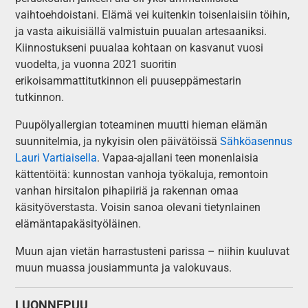
vaihtoehdoistani. Elämä vei kuitenkin toisenlaisiin töihin,
ja vasta aikuisiällä valmistuin puualan artesaaniksi.
Kiinnostukseni puualaa kohtaan on kasvanut vuosi
vuodelta, ja vuonna 2021 suoritin
erikoisammattitutkinnon eli puuseppämestarin
tutkinnon.
Puupölyallergian toteaminen muutti hieman elämän
suunnitelmia, ja nykyisin olen päivätöissä
Sähköasennus
Lauri Vartiaisella
. Vapaa-ajallani teen monenlaisia
kättentöitä: kunnostan vanhoja työkaluja, remontoin
vanhan hirsitalon pihapiiriä ja rakennan omaa
käsityöverstasta. Voisin sanoa olevani tietynlainen
elämäntapakäsityöläinen.
Muun ajan vietän harrastusteni parissa – niihin kuuluvat
muun muassa jousiammunta ja valokuvaus.
LUONNEPUU